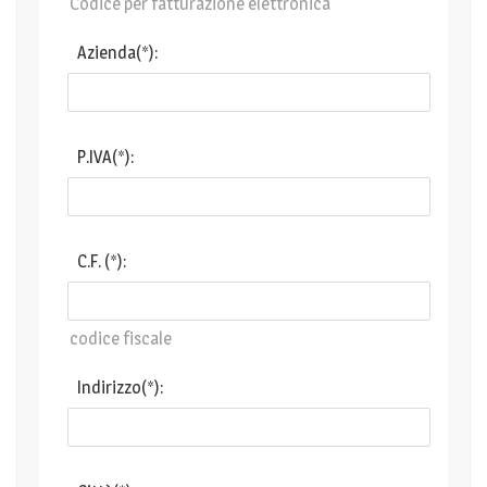
Codice per fatturazione elettronica
Azienda(*):
P.IVA(*):
C.F. (*):
codice fiscale
Indirizzo(*):