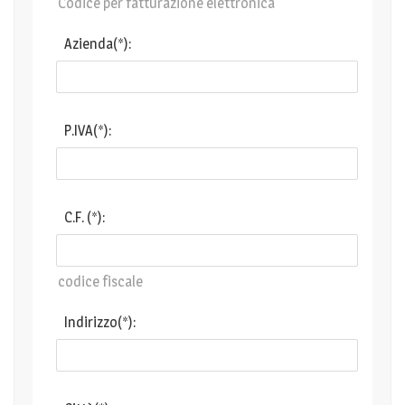
Codice per fatturazione elettronica
Azienda(*):
P.IVA(*):
C.F. (*):
codice fiscale
Indirizzo(*):