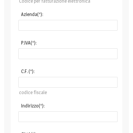
Codice per fatturazione elettronica
Azienda(*):
P.IVA(*):
C.F. (*):
codice fiscale
Indirizzo(*):